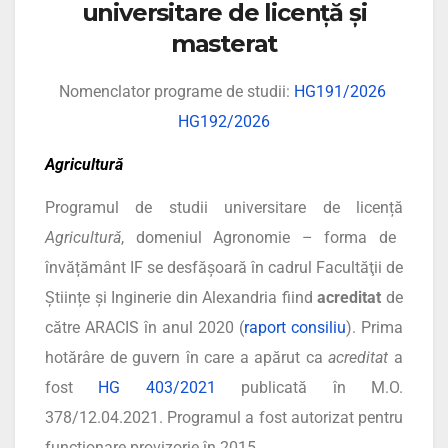
universitare de licență și
masterat
Nomenclator programe de studii:
HG191/2026
HG192/2026
Agricultură
Programul de studii universitare de licență
Agricultură
, domeniul Agronomie – forma de
învățământ IF se desfăşoară în cadrul Facultăţii de
Științe și Inginerie din Alexandria fiind
acreditat
de
către ARACIS în anul 2020 (
raport consiliu
). Prima
hotărâre de guvern în care a apărut ca
acreditat
a
fost
HG 403/2021
publicată în M.O.
378/12.04.2021. Programul a fost autorizat pentru
funcționare provizorie în 2015.